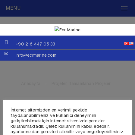
MENU
+90 216 447 05 33
info@ecrmarine.com
Anasayfa
»
Projeler
,
Tamamlanan Projeler
İnternet sitemizden en verimli şekilde
faydalanabilmeniz ve kullanıcı deneyimini
SY GUIYA
geliştirebilmek için internet sitemizde çerezler
kullanılmaktadır. Çerez kullanımını kabul edebilir,
ayarlarınızdan çerezleri silebilir veya engelleyebilirsiniz.
Yıl :2013