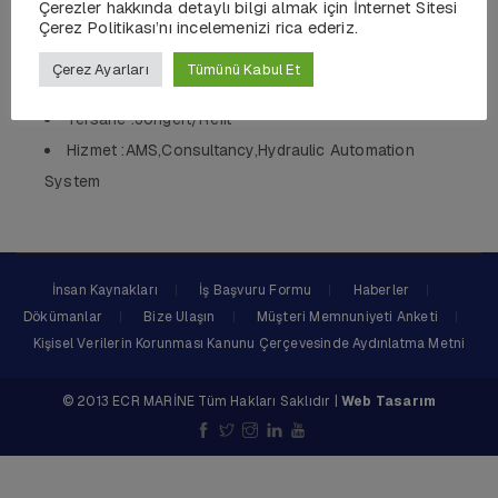
Çerezler hakkında detaylı bilgi almak için İnternet Sitesi
Uzunluk :26 MT
Çerez Politikası’nı incelemenizi rica ederiz.
Gövde :Steel/Aluminum
Çerez Ayarları
Tümünü Kabul Et
QTY :AMS,Consultancy
Tersane :Jongert/Refit
Hizmet :AMS,Consultancy,Hydraulic Automation
System
İnsan Kaynakları
İş Başvuru Formu
Haberler
Dökümanlar
Bize Ulaşın
Müşteri Memnuniyeti Anketi
Kişisel Verilerin Korunması Kanunu Çerçevesinde Aydınlatma Metni
© 2013 ECR MARİNE Tüm Hakları Saklıdır |
Web Tasarım