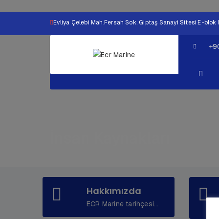
Evliya Çelebi Mah.Fersah Sok. Giptaş Sanayi Sitesi E-bl
+9
İnsan Kaynakları
Hakkımızda
ECR Marine tarihçesi...