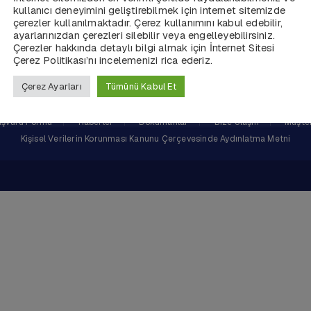
kullanıcı deneyimini geliştirebilmek için internet sitemizde
çerezler kullanılmaktadır. Çerez kullanımını kabul edebilir,
ayarlarınızdan çerezleri silebilir veya engelleyebilirsiniz.
Çerezler hakkında detaylı bilgi almak için İnternet Sitesi
Çerez Politikası’nı incelemenizi rica ederiz.
Çerez Ayarları
Tümünü Kabul Et
aşvuru Formu
Haberler
Dökümanlar
Bize Ulaşın
Müşter
Kişisel Verilerin Korunması Kanunu Çerçevesinde Aydınlatma Metni