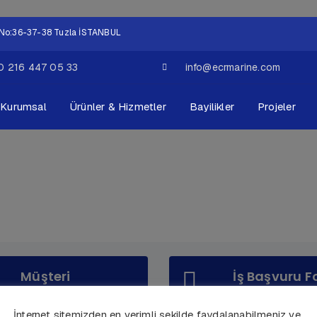
ok No:36-37-38 Tuzla İSTANBUL
0 216 447 05 33
info@ecrmarine.com
Kurumsal
Ürünler & Hizmetler
Bayilikler
Projeler
Müşteri
İş Başvuru 
Memnuniyeti
Ekibimize katılın?
İnternet sitemizden en verimli şekilde faydalanabilmeniz ve