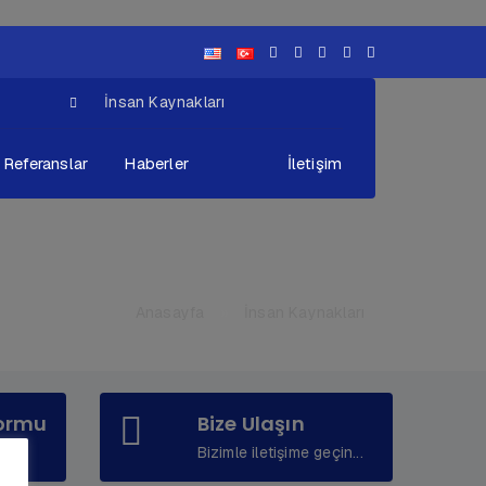
İnsan Kaynakları
Referanslar
Haberler
İletişim
Anasayfa
»
İnsan Kaynakları
Formu
Bize Ulaşın
Bizimle iletişime geçin...