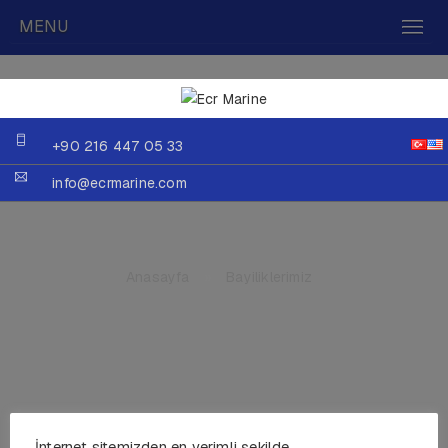
MENU
+90 216 447 05 33
info@ecrmarine.com
Anasayfa
»
Bayiliklerimiz
Böning Seyir Fenerleri ve
İnternet sitemizden en verimli şekilde