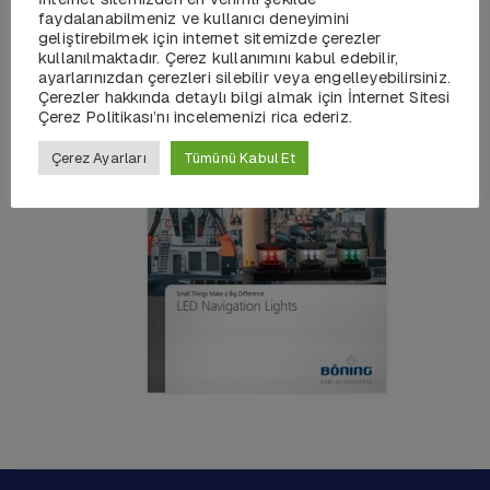
Kontrol Sistemleri
faydalanabilmeniz ve kullanıcı deneyimini
geliştirebilmek için internet sitemizde çerezler
kullanılmaktadır. Çerez kullanımını kabul edebilir,
ayarlarınızdan çerezleri silebilir veya engelleyebilirsiniz.
Çerezler hakkında detaylı bilgi almak için İnternet Sitesi
Çerez Politikası’nı incelemenizi rica ederiz.
Çerez Ayarları
Tümünü Kabul Et