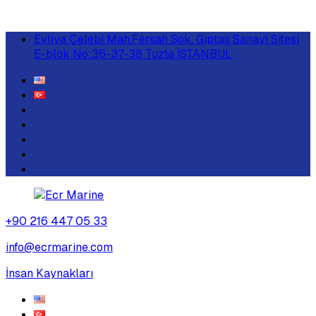
Evliya Çelebi Mah.Fersah Sok. Giptaş Sanayi Sitesi
E-blok No:36-37-38 Tuzla İSTANBUL
+90 216 447 05 33
info@ecrmarine.com
İnsan Kaynakları