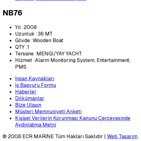
NB76
Yıl :2008
Uzunluk :36 MT
Gövde :Wooden Boat
QTY :1
Tersane :MENGI/YAY YACHT
Hizmet :Alarm Monitoring System, Entertainment,
PMS
İnsan Kaynakları
İş Başvuru Formu
Haberler
Dökümanlar
Bize Ulaşın
Müşteri Memnuniyeti Anketi
Kişisel Verilerin Korunması Kanunu Çerçevesinde
Aydınlatma Metni
© 2008 ECR MARİNE Tüm Hakları Saklıdır |
Web Tasarım