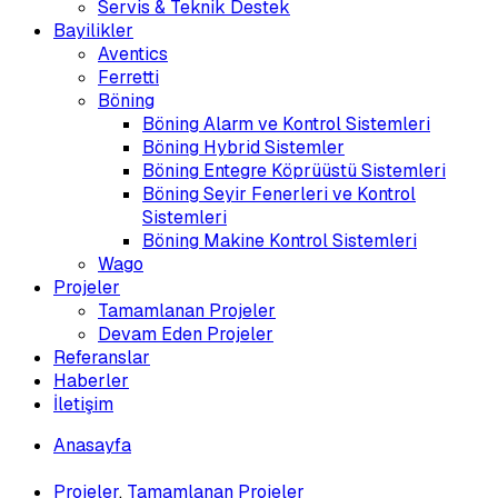
Servis & Teknik Destek
Bayilikler
Aventics
Ferretti
Böning
Böning Alarm ve Kontrol Sistemleri
Böning Hybrid Sistemler
Böning Entegre Köprüüstü Sistemleri
Böning Seyir Fenerleri ve Kontrol
Sistemleri
Böning Makine Kontrol Sistemleri
Wago
Projeler
Tamamlanan Projeler
Devam Eden Projeler
Referanslar
Haberler
İletişim
Anasayfa
»
Projeler
,
Tamamlanan Projeler