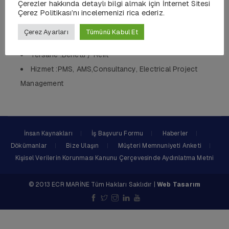
Çerezler hakkında detaylı bilgi almak için İnternet Sitesi
Uzunluk :42 MT
Çerez Politikası’nı incelemenizi rica ederiz.
Gövde :Steel/Aluminum
Çerez Ayarları
Tümünü Kabul Et
QTY :1
Tersane :Benetti / Refit
Hizmet :PMS, AMS,Consultancy, Electrical Project
Management
İnsan Kaynakları
İş Başvuru Formu
Haberler
Dökümanlar
Bize Ulaşın
Müşteri Memnuniyeti Anketi
Kişisel Verilerin Korunması Kanunu Çerçevesinde Aydınlatma Metni
© 2013 ECR MARİNE Tüm Hakları Saklıdır |
Web Tasarım