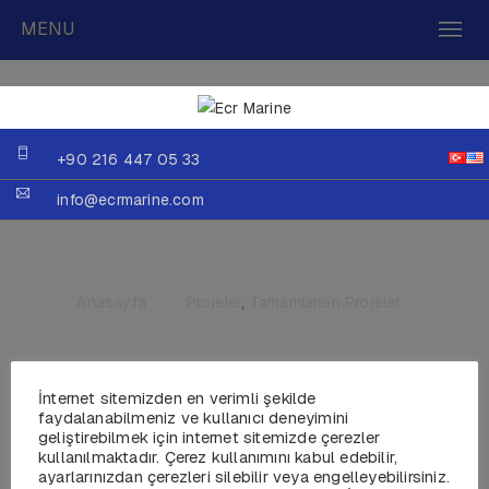
MENU
+90 216 447 05 33
info@ecrmarine.com
Anasayfa
»
Projeler
,
Tamamlanan Projeler
İnternet sitemizden en verimli şekilde
faydalanabilmeniz ve kullanıcı deneyimini
MY STELLA FIERA
geliştirebilmek için internet sitemizde çerezler
kullanılmaktadır. Çerez kullanımını kabul edebilir,
ayarlarınızdan çerezleri silebilir veya engelleyebilirsiniz.
Yıl :2013