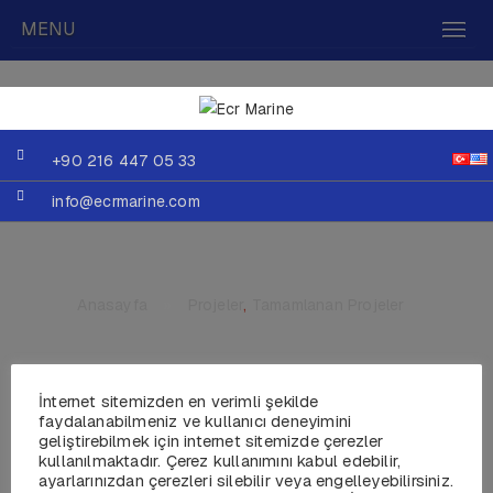
MENU
+90 216 447 05 33
info@ecrmarine.com
Anasayfa
»
Projeler
,
Tamamlanan Projeler
İnternet sitemizden en verimli şekilde
faydalanabilmeniz ve kullanıcı deneyimini
MY DOĞU
geliştirebilmek için internet sitemizde çerezler
kullanılmaktadır. Çerez kullanımını kabul edebilir,
ayarlarınızdan çerezleri silebilir veya engelleyebilirsiniz.
Yıl :1997