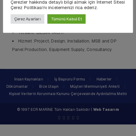
Çerezler hakkında detaylı bilgi almak için İnternet Sitesi
Uzunluk :32 MT
Çerez Politikası’nı incelemenizi rica ederiz.
Gövde :Wooden Boat
Çerez Ayarları
Tümünü Kabul Et
QTY :1
Tersane :BILGIN YACHT
Hizmet :Project, Design, Installation, MSB and DP
Panel Production, Equipment Supply, Consultancy
İnsan Kaynakları
İş Başvuru Formu
Haberler
Dökümanlar
Bize Ulaşın
Müşteri Memnuniyeti Anketi
Kişisel Verilerin Korunması Kanunu Çerçevesinde Aydınlatma Metni
© 1997 ECR MARİNE Tüm Hakları Saklıdır |
Web Tasarım