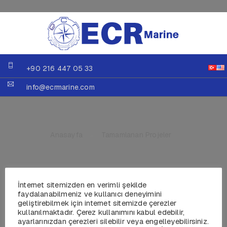
+90 216 447 05 33
info@ecrmarine.com
Anasayfa
»
Tamamlanan Projeler
İnternet sitemizden en verimli şekilde
faydalanabilmeniz ve kullanıcı deneyimini
geliştirebilmek için internet sitemizde çerezler
Yener Tekne 20mt
kullanılmaktadır. Çerez kullanımını kabul edebilir,
ayarlarınızdan çerezleri silebilir veya engelleyebilirsiniz.