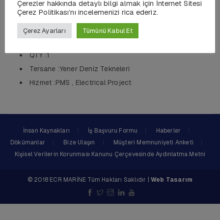
Çerezler hakkında detaylı bilgi almak için İnternet Sitesi
Çerez Politikası’nı incelemenizi rica ederiz.
Yıl :2018
Uzunluk :20MT
Çerez Ayarları
Tümünü Kabul Et
Gövde :Steel/Aluminum
QTY :1
Tersane :Yener Deniz Tekneleri
Hizmet :PMS , Electrical Project
İnsan Kaynakları
İş Başvuru Formu
Haberler
Dökümanlar
Bize Ulaşın
Müşteri Memnuniyeti Anketi
Kişisel Verilerin Korunması Kanunu Çerçevesinde Aydınlatma Metni
© 2018 ECR MARİNE Tüm Hakları Saklıdır |
Web Tasarım